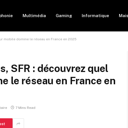
phonie
Multimédia
Gaming
Informatique
Mai
ur mobile domine le réseau en France en 2025
s, SFR : découvrez quel
e le réseau en France en
aire
7 Mins Read
est