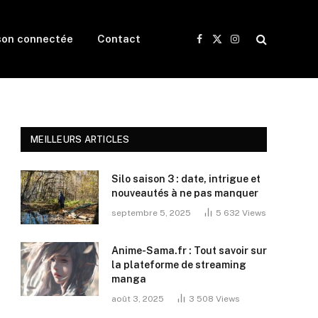
son connectée
Contact
Facebook
X
Instagram
(Twitter)
MEILLEURS ARTICLES
Silo saison 3 : date, intrigue et
nouveautés à ne pas manquer
septembre 5, 2025
5 632
Views
Anime-Sama.fr : Tout savoir sur
la plateforme de streaming
manga
août 3, 2025
3 508
Views