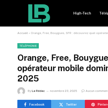
High-Tech
Télé
Accueil
»
Orange, Free, Bouygues, SFR : découvrez quel opérate
TÉLÉPHONIE
Orange, Free, Bouygue
opérateur mobile domin
2025
By
La Rédac
novembre 23, 2025
Aucun comment
Facebook
Twitter
Pinter