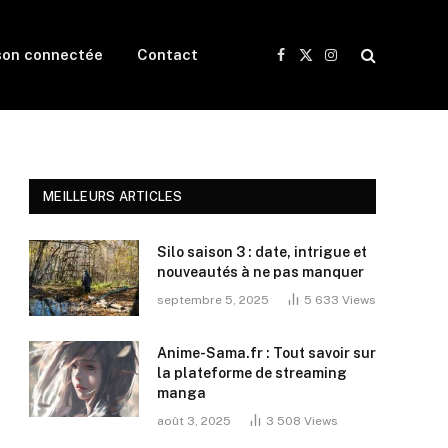
son connectée
Contact
Facebook
X
Instagram
(Twitter)
MEILLEURS ARTICLES
Silo saison 3 : date, intrigue et
nouveautés à ne pas manquer
septembre 5, 2025
5 633
Views
Anime-Sama.fr : Tout savoir sur
la plateforme de streaming
manga
août 3, 2025
3 508
Views