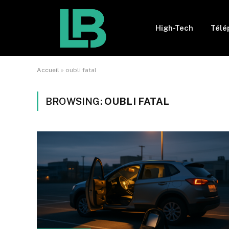
High-Tech
Télé
Accueil
»
oubli fatal
BROWSING:
OUBLI FATAL