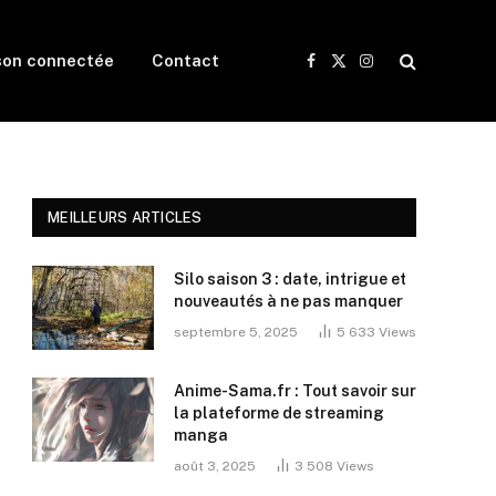
son connectée
Contact
Facebook
X
Instagram
(Twitter)
MEILLEURS ARTICLES
Silo saison 3 : date, intrigue et
nouveautés à ne pas manquer
septembre 5, 2025
5 633
Views
Anime-Sama.fr : Tout savoir sur
la plateforme de streaming
manga
août 3, 2025
3 508
Views