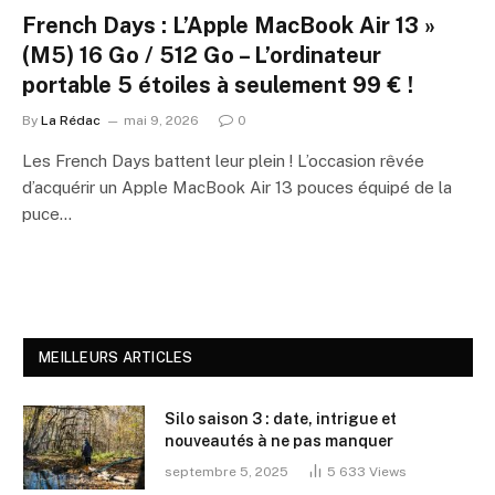
French Days : L’Apple MacBook Air 13 »
(M5) 16 Go / 512 Go – L’ordinateur
portable 5 étoiles à seulement 99 € !
By
La Rédac
mai 9, 2026
0
Les French Days battent leur plein ! L’occasion rêvée
d’acquérir un Apple MacBook Air 13 pouces équipé de la
puce…
MEILLEURS ARTICLES
Silo saison 3 : date, intrigue et
nouveautés à ne pas manquer
septembre 5, 2025
5 633
Views