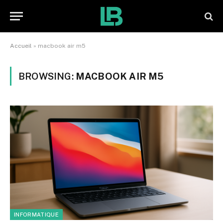
Accueil
»
macbook air m5
BROWSING:
MACBOOK AIR M5
INFORMATIQUE