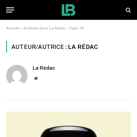
Accueil
»
Archives pour La Rédac
»
Page 78
AUTEUR/AUTRICE :
LA RÉDAC
La Rédac
Website