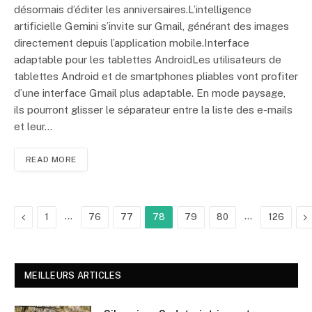
désormais d’éditer les anniversaires.L’intelligence
artificielle Gemini s’invite sur Gmail, générant des images
directement depuis l’application mobile.Interface
adaptable pour les tablettes AndroidLes utilisateurs de
tablettes Android et de smartphones pliables vont profiter
d’une interface Gmail plus adaptable. En mode paysage,
ils pourront glisser le séparateur entre la liste des e-mails
et leur…
READ MORE
Previous
…
…
N
1
76
77
78
79
80
126
MEILLEURS ARTICLES